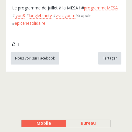
Le programme de juillet à la MESA ! #
programmeMESA
#
lyon8
#
langletsanty
#
vraclyonm
étropole
#
epiceriesolidaire
1
Nous voir sur Facebook
Partager
Mobile
Bureau